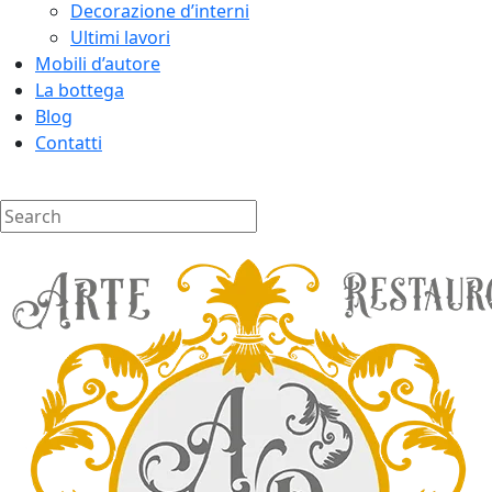
Decorazione d’interni
Ultimi lavori
Mobili d’autore
La bottega
Blog
Contatti