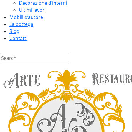
Decorazione d’interni
Ultimi lavori
Mobili d’autore
La bottega
Blog
Contatti