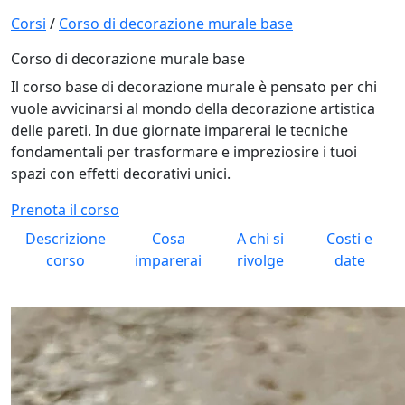
Corsi
/
Corso di decorazione murale base
Corso di decorazione murale base
Il corso base di decorazione murale è pensato per chi
vuole avvicinarsi al mondo della decorazione artistica
delle pareti. In due giornate imparerai le tecniche
fondamentali per trasformare e impreziosire i tuoi
spazi con effetti decorativi unici.
Prenota il corso
Descrizione
Cosa
A chi si
Costi e
corso
imparerai
rivolge
date