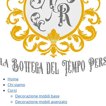
Home
Chi siamo
Corsi
Decorazione mobili base
Decorazione mobili avanzato